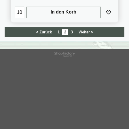
In den Korb
< Zurück
1
2
3
Weiter >
WebShop erstellt mit
ShopFactory Shop
Software.