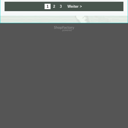
1
2
3
Weiter >
WebShop erstellt mit
ShopFactory Shop
Software.